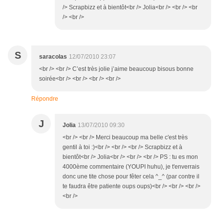
/> Scrapbizz et à bientôt<br /> Jolia<br /> <br /> <br
/> <br />
S
saracolas
12/07/2010 23:07
<br /> <br /> C’est très jolie j’aime beaucoup bisous bonne
soirée<br /> <br /> <br /> <br />
Répondre
J
Jolia
13/07/2010 09:30
<br /> <br /> Merci beaucoup ma belle c'est très
gentil à toi :)<br /> <br /> <br /> Scrapbizz et à
bientôt<br /> Jolia<br /> <br /> <br /> PS : tu es mon
4000ème commentaire (YOUPI huhu), je t'enverrais
donc une tite chose pour fêter cela ^_^ (par contre il
te faudra être patiente oups oups)<br /> <br /> <br />
<br />