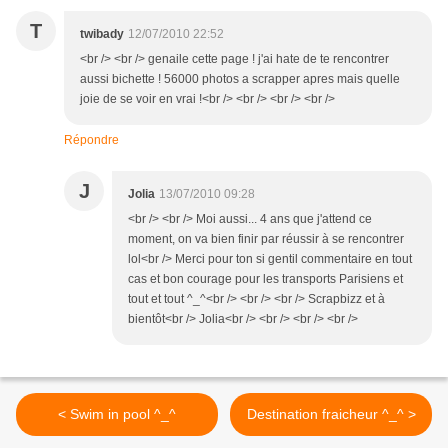
T
twibady
12/07/2010 22:52
<br /> <br /> genaile cette page ! j'ai hate de te rencontrer
aussi bichette ! 56000 photos a scrapper apres mais quelle
joie de se voir en vrai !<br /> <br /> <br /> <br />
Répondre
J
Jolia
13/07/2010 09:28
<br /> <br /> Moi aussi... 4 ans que j'attend ce
moment, on va bien finir par réussir à se rencontrer
lol<br /> Merci pour ton si gentil commentaire en tout
cas et bon courage pour les transports Parisiens et
tout et tout ^_^<br /> <br /> <br /> Scrapbizz et à
bientôt<br /> Jolia<br /> <br /> <br /> <br />
< Swim in pool ^_^
Destination fraicheur ^_^ >