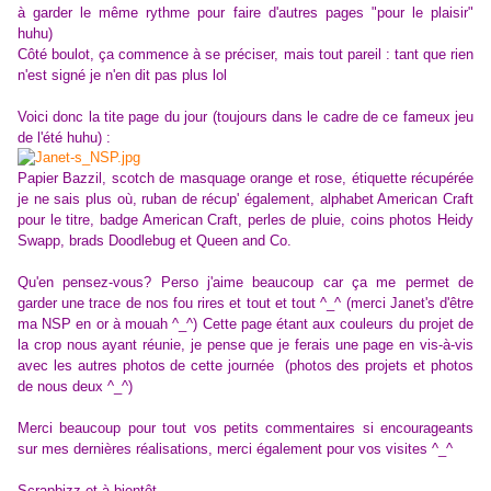
à garder le même rythme pour faire d'autres pages "pour le plaisir"
huhu)
Côté boulot, ça commence à se préciser, mais tout pareil : tant que rien
n'est signé je n'en dit pas plus lol
Voici donc la tite page du jour (toujours dans le cadre de ce fameux jeu
de l'été huhu) :
Papier Bazzil, scotch de masquage orange et rose, étiquette récupérée
je ne sais plus où, ruban de récup' également, alphabet American Craft
pour le titre, badge American Craft, perles de pluie, coins photos Heidy
Swapp, brads Doodlebug et Queen and Co.
Qu'en pensez-vous? Perso j'aime beaucoup car ça me permet de
garder une trace de nos fou rires et tout et tout ^_^ (merci Janet's d'être
ma NSP en or à mouah ^_^) Cette page étant aux couleurs du projet de
la crop nous ayant réunie, je pense que je ferais une page en vis-à-vis
avec les autres photos de cette journée (photos des projets et photos
de nous deux ^_^)
Merci beaucoup pour tout vos petits commentaires si encourageants
sur mes dernières réalisations, merci également pour vos visites ^_^
Scrapbizz et à bientôt