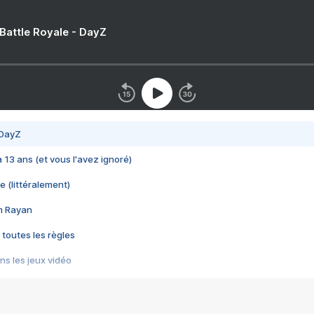
 Battle Royale - DayZ
 DayZ
 a 13 ans (et vous l'avez ignoré)
e (littéralement)
im Rayan
 toutes les règles
s les jeux vidéo
us choquant de Rockstar ? - Le scandale BULLY
e plus moche de Steam