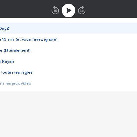
 DayZ
 a 13 ans (et vous l'avez ignoré)
e (littéralement)
im Rayan
 toutes les règles
s les jeux vidéo
us choquant de Rockstar ? - Le scandale BULLY
e plus moche de Steam
du RÊVE tourne au CAUCHEMAR
pendant 8 heures