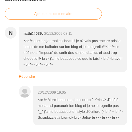
Ajouter un commentaire
N
nath&#039;
20/12/2009 08:11
<br /> que ton journal est beau!!! je n'avais pas encore pris le
temps de me ballader sur ton blog et je le regrette!!!<br /> ce
défi nous "impose" de sortir des sentiers battus et c'est trop
chouette!!!<br /> j'aime beaucoup ce que tu fais!!!<br /> bravo!!
<br /> <br /> <br />
Répondre
20/12/2009 19:05
<br /> Merci beaucoup beaucoup ^_^<br /> J'ai été
moi aussi parcourir ton blog et je ne le regrette pas
^_^ j'aime beaucoup ton style d'écriture ;)<br /> <br />
Scrapbizz et à bientôt<br /> Jolia<br /> <br /> <br />