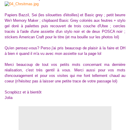
Papiers Bazzil, Sei (les silouettes d'étoilles) et Basic grey ; petit beurre
We'r Memory Maker ; chipbaord Basic Grey coloriés aux feutres + stylo
gel doré à pailettes puis recouvert de trois couche d'Utee ; cercles
tracés à l'aide d'une assiette d'un stylo noir et de deux POSCA noir ;
stickers American Craft pour le titre (et ma bouille sur les photos lol)
Qu'en pensez-vous? Perso j'ai pris beaucoup de plaisir à la faire et DH
à bien ri quand il m'a vu avec mon assiette sur la page lol
Merci beaucoup de tout vos petits mots concernant ma dernière
réalisation, c'est très gentil à vous. Merci aussi pour vos mots
d'encouragement et pour vos visites qui me font tellement chaud au
coeur (n'hésitez pas à laisser une petite trace de votre passage lol)
Scrapbizz et à bientôt
Jolia