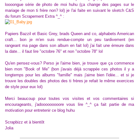
loooongue série de photo de moi huhu (ça change des pages sur le
mariage de mon ti frère non? lol) je l'ai faite en suivant le sketch C&S
du forum Scrapement Extra ^_^ :
Papiers Bazzil et Basic Grey, brads Queen and co, alphabets American
craft... bon je m'en suis rendue-compte un peu tardivement (en
rangeant ma page dans son album en fait lol) j'ai fait une érreure dans
la date... il faut lire "octobre 76" et non "octobre 78" lol
Qu'en pensez-vous? Perso je l'aime bien, je trouve que ça commence
bien mon "Book of Me" (bon j'avais déjà scrappée ces photos il y a
longtemps pour les albums "famille" mais j'aime bien l'idée... et si je
trouve les doubles des photos des ti frères je refait le même exercices
de style pour eux lol)
Merci beaucoup pour toutes vos visites et vos commentaires si
encourageants, j'adooooooooore vous lire ^_^ ça fait partie de ma
motivation pour entretenir ce blog huhu
Scrapbizz et à bientôt
Jolia