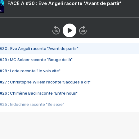
FACE A #30 : Eve Angeli raconte "Avant de partir"
#30 : Eve Angeli raconte "Avant de partir"
#29 : MC Solaar raconte "Bouge de là"
28 : Lorie raconte "Je vais vite"
#27 : Christophe Willem raconte "Jacques a dit"
#26 : Chimène Badi raconte "Entre nous"
#25 : Indochine raconte "3e sexe"
#24 : Zaho raconte "C'est chelou"
#23 : Patrick Bruel raconte "Au café des délices"
#22 : Kyo raconte "Le chemin"