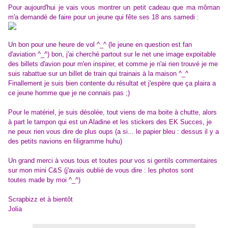
Pour aujourd'hui je vais vous montrer un petit cadeau que ma môman
m'a demandé de faire pour un jeune qui fête ses 18 ans samedi :
Un bon pour une heure de vol ^_^ (le jeune en question est fan
d'aviation ^_^) bon, j'ai cherché partout sur le net une image expoitable
des billets d'avion pour m'en inspirer, et comme je n'ai rien trouvé je me
suis rabattue sur un billet de train qui trainais à la maison ^_^
Finallement je suis bien contente du résultat et j'espère que ça plaira a
ce jeune homme que je ne connais pas ;)
Pour le matériel, je suis désolée, tout viens de ma boite à chutte, alors
à part le tampon qui est un Aladine et les stickers des EK Succes, je
ne peux rien vous dire de plus oups (a si... le papier bleu : dessus il y a
des petits navions en filigramme huhu)
Un grand merci à vous tous et toutes pour vos si gentils commentaires
sur mon mini C&S (j'avais oublié de vous dire : les photos sont
toutes made by moi ^_^)
Scrapbizz et à bientôt
Jolia