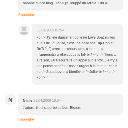
banane sur ce blog...<br /> j'ai louppé un article ?<br />
Répondre
30/04/2009 01:54
<br /> J'ai été danser en boite (le Love Boat sur les
quais de Toulouse, c'est une boite spé Hip-Hop et
Rn'B ^_^) avec des chaussures à talon.... ça
m'apprendra à être coquette lol<br /> <br /> Tiens tu
a raison, j'arais pû faire un appel sur le fofo... je n'y ai
pas pensé car c'était assez urgent à faire huhu<br />
<br /> Scrapbizz et à bientôt<br /> Jolia<br /> <br />
<br />
N
Nimie
29/04/2009 18:04
J'adore, il est superbe ce bon. Bisous
Répondre