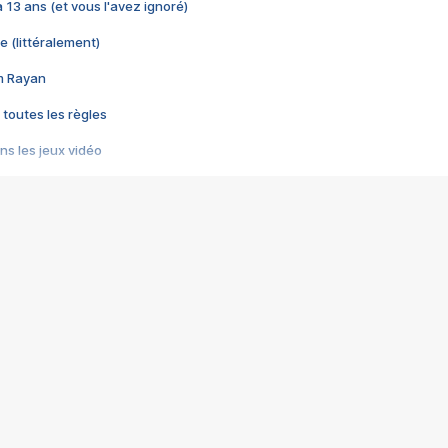
 a 13 ans (et vous l'avez ignoré)
e (littéralement)
im Rayan
 toutes les règles
s les jeux vidéo
us choquant de Rockstar ? - Le scandale BULLY
e plus moche de Steam
du RÊVE tourne au CAUCHEMAR
pendant 8 heures
it… à tort
umiliés par un jeu vidéo
ire - Final Fantasy 8
ti un empire - Age of Empires