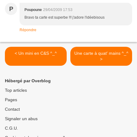
P
Poupoune
29/04/2009 17:53
Bravo ta carte est superbe !!! j'adore l'idéebisous
Répondre
< Un mini en C&S ^_^
Une carte à quat' mains ^_^
>
Hébergé par Overblog
Top articles
Pages
Contact
Signaler un abus
C.G.U.