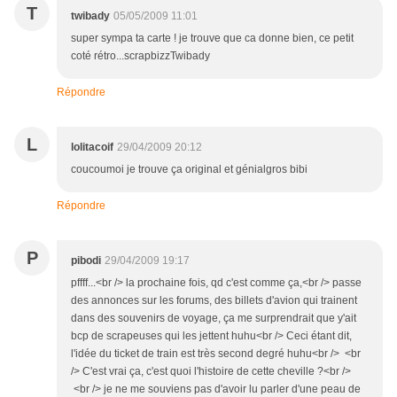
T
twibady
05/05/2009 11:01
super sympa ta carte ! je trouve que ca donne bien, ce petit
coté rétro...scrapbizzTwibady
Répondre
L
lolitacoif
29/04/2009 20:12
coucoumoi je trouve ça original et génialgros bibi
Répondre
P
pibodi
29/04/2009 19:17
pffff...<br /> la prochaine fois, qd c'est comme ça,<br /> passe
des annonces sur les forums, des billets d'avion qui trainent
dans des souvenirs de voyage, ça me surprendrait que y'ait
bcp de scrapeuses qui les jettent huhu<br /> Ceci étant dit,
l'idée du ticket de train est très second degré huhu<br /> <br
/> C'est vrai ça, c'est quoi l'histoire de cette cheville ?<br />
<br /> je ne me souviens pas d'avoir lu parler d'une peau de